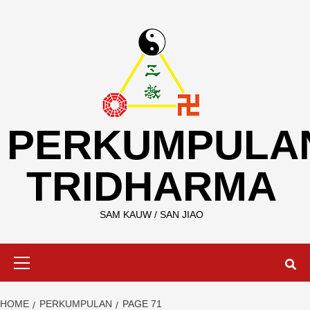
Skip
to
content
PERKUMPULA
TRIDHARMA
SAM KAUW / SAN JIAO
Primary
Menu
HOME
PERKUMPULAN
PAGE 71