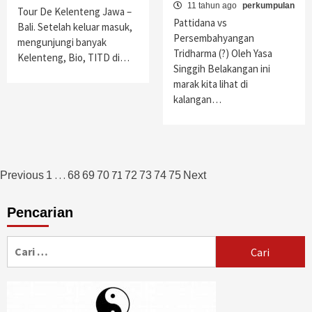
11 tahun ago
perkumpulan
Tour De Kelenteng Jawa –
Pattidana vs
Bali. Setelah keluar masuk,
Persembahyangan
mengunjungi banyak
Tridharma (?) Oleh Yasa
Kelenteng, Bio, TITD di…
Singgih Belakangan ini
marak kita lihat di
kalangan…
Navigasi
…
71
Previous
1
68
69
70
72
73
74
75
Next
pos
Pencarian
Cari
untuk: