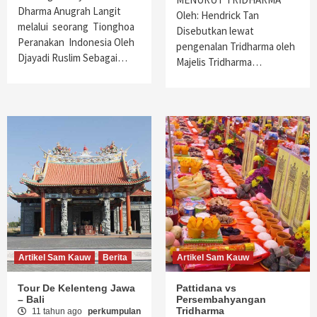
Dharma Anugrah Langit
Oleh: Hendrick Tan
melalui seorang Tionghoa
Disebutkan lewat
Peranakan Indonesia Oleh
pengenalan Tridharma oleh
Djayadi Ruslim Sebagai…
Majelis Tridharma…
Artikel Sam Kauw
Berita
Artikel Sam Kauw
Tour De Kelenteng Jawa
Pattidana vs
– Bali
Persembahyangan
Tridharma
11 tahun ago
perkumpulan