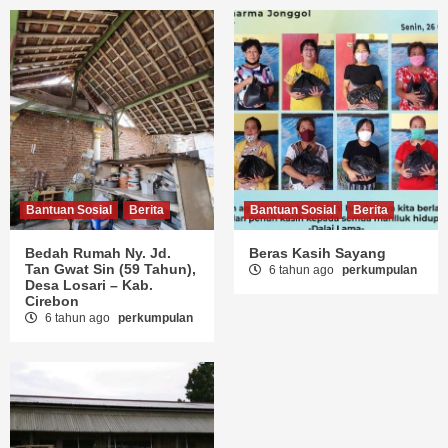
Bantuan Sosial
Berita
Bantuan Sosial
Berita
Bedah Rumah Ny. Jd.
Beras Kasih Sayang
Tan Gwat Sin (59 Tahun),
6 tahun ago
perkumpulan
Desa Losari – Kab.
Cirebon
6 tahun ago
perkumpulan