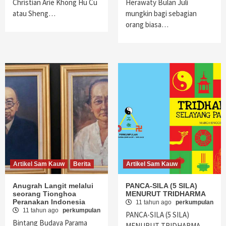
Christian Arie Khong Hu Cu
Herawaty Bulan Juli
atau Sheng…
mungkin bagi sebagian
orang biasa…
Artikel Sam Kauw
Berita
Artikel Sam Kauw
Anugrah Langit melalui
PANCA-SILA (5 SILA)
seorang Tionghoa
MENURUT TRIDHARMA
Peranakan Indonesia
11 tahun ago
perkumpulan
11 tahun ago
perkumpulan
PANCA-SILA (5 SILA)
Bintang Budaya Parama
MENURUT TRIDHARMA