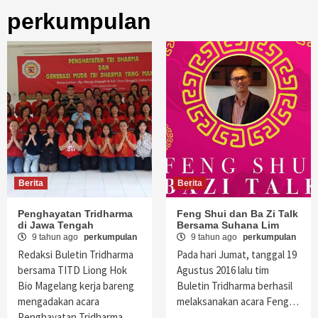
perkumpulan
Berita
Berita
Penghayatan Tridharma
Feng Shui dan Ba Zi Talk
di Jawa Tengah
Bersama Suhana Lim
9 tahun ago
perkumpulan
9 tahun ago
perkumpulan
Redaksi Buletin Tridharma
Pada hari Jumat, tanggal 19
bersama TITD Liong Hok
Agustus 2016 lalu tim
Bio Magelang kerja bareng
Buletin Tridharma berhasil
mengadakan acara
melaksanakan acara Feng…
Penghayatan Tridharma…