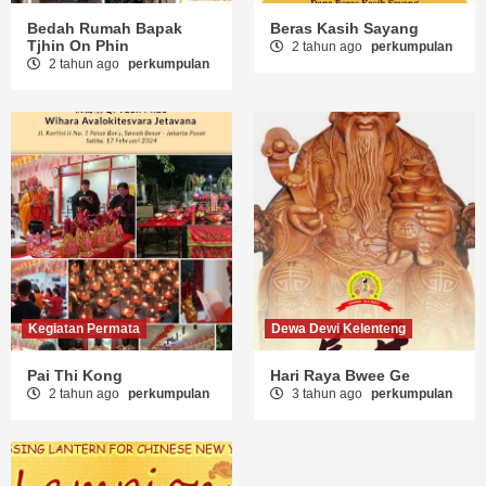
Bedah Rumah Bapak
Beras Kasih Sayang
Tjhin On Phin
2 tahun ago
perkumpulan
2 tahun ago
perkumpulan
Kegiatan Permata
Dewa Dewi Kelenteng
Pai Thi Kong
Hari Raya Bwee Ge
2 tahun ago
perkumpulan
3 tahun ago
perkumpulan