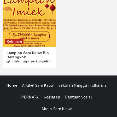
Kelenteng
Lampion Sam Kauw Bio
Barengkok
3 tahun ago
perkumpulan
Home
Artikel Sam Kauw
Sekolah Minggu Tridharma
PERMATA
Kegiatan
Bantuan Sosial
About Sam Kauw