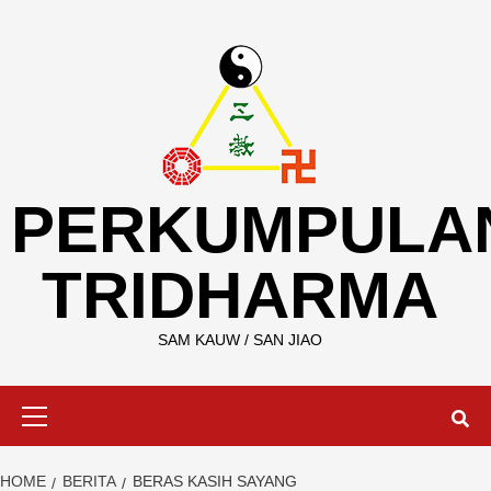
Skip
to
content
PERKUMPULA
TRIDHARMA
SAM KAUW / SAN JIAO
Primary
Menu
HOME
BERITA
BERAS KASIH SAYANG