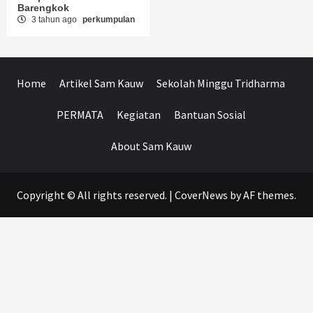
Barengkok
3 tahun ago
perkumpulan
Home
Artikel Sam Kauw
Sekolah Minggu Tridharma
PERMATA
Kegiatan
Bantuan Sosial
About Sam Kauw
Copyright © All rights reserved.
|
CoverNews
by AF themes.