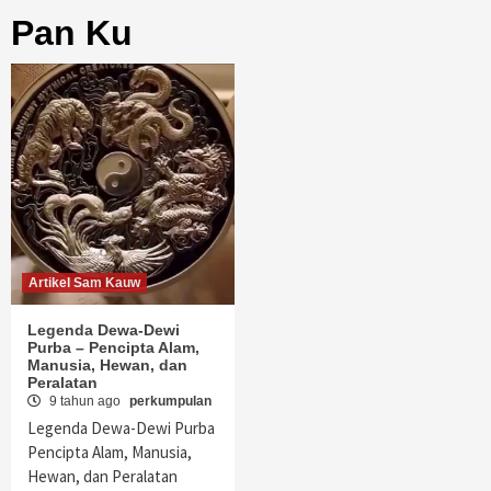
Pan Ku
Artikel Sam Kauw
Legenda Dewa-Dewi
Purba – Pencipta Alam,
Manusia, Hewan, dan
Peralatan
9 tahun ago
perkumpulan
Legenda Dewa-Dewi Purba
Pencipta Alam, Manusia,
Hewan, dan Peralatan