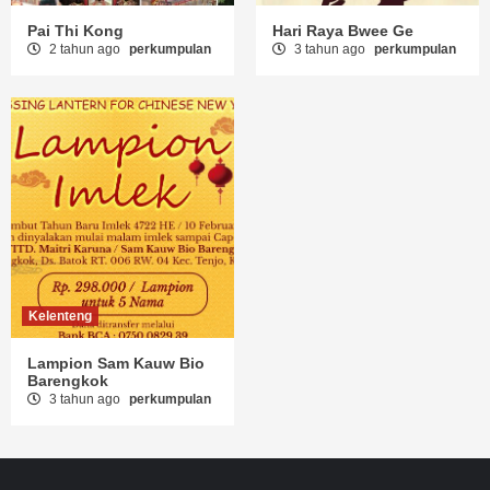
Pai Thi Kong
Hari Raya Bwee Ge
2 tahun ago
perkumpulan
3 tahun ago
perkumpulan
Kelenteng
Lampion Sam Kauw Bio
Barengkok
3 tahun ago
perkumpulan