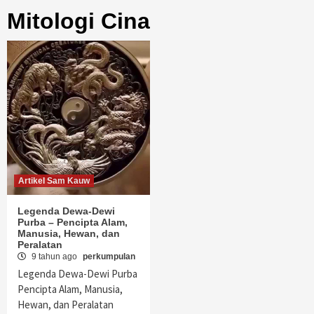
Mitologi Cina
Artikel Sam Kauw
Legenda Dewa-Dewi
Purba – Pencipta Alam,
Manusia, Hewan, dan
Peralatan
9 tahun ago
perkumpulan
Legenda Dewa-Dewi Purba
Pencipta Alam, Manusia,
Hewan, dan Peralatan