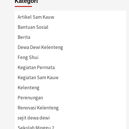
Kategori
Artikel Sam Kauw
Bantuan Sosial
Berita
Dewa Dewi Kelenteng
Feng Shui
Kegiatan Permata
Kegiatan Sam Kauw
Kelenteng
Perenungan
Renovasi Kelenteng
sejit dewa dewi
Sekolah Minggu 2