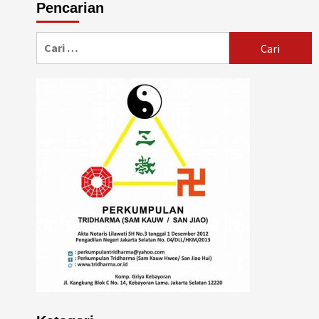
Pencarian
Cari
untuk: