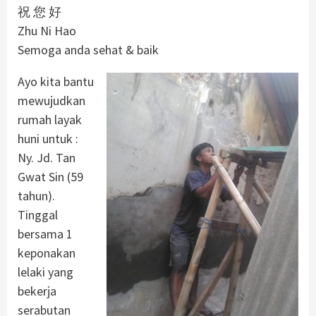
祝 您 好
Zhu Ni Hao
Semoga anda sehat & baik
Ayo kita bantu
mewujudkan
rumah layak
huni untuk :
Ny. Jd. Tan
Gwat Sin (59
tahun).
Tinggal
bersama 1
keponakan
lelaki yang
bekerja
serabutan