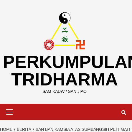
Skip
to
content
PERKUMPULA
TRIDHARMA
SAM KAUW / SAN JIAO
Primary
Menu
HOME
BERITA
BAN BAN KAMSIA ATAS SUMBANGSIH PETI MATI