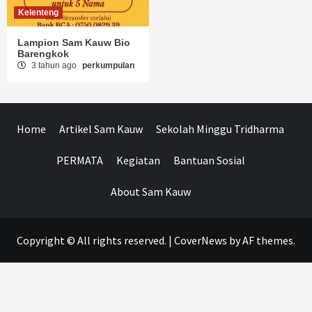
Kelenteng
Lampion Sam Kauw Bio
Barengkok
3 tahun ago
perkumpulan
Home
Artikel Sam Kauw
Sekolah Minggu Tridharma
PERMATA
Kegiatan
Bantuan Sosial
About Sam Kauw
Copyright © All rights reserved.
|
CoverNews
by AF themes.