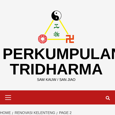
Skip
to
content
PERKUMPULA
TRIDHARMA
SAM KAUW / SAN JIAO
Primary
Menu
HOME
RENOVASI KELENTENG
PAGE 2