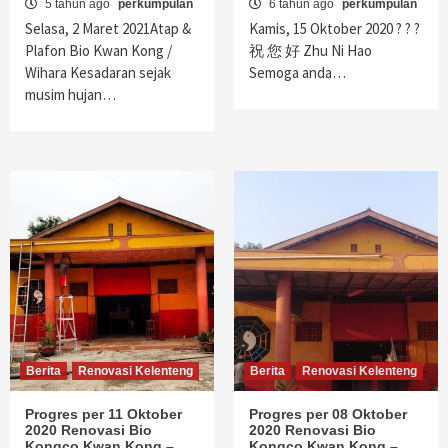
5 tahun ago
perkumpulan
6 tahun ago
perkumpulan
Selasa, 2 Maret 2021Atap &
Kamis, 15 Oktober 2020 ? ? ?
Plafon Bio Kwan Kong /
祝 您 好 Zhu Ni Hao
Wihara Kesadaran sejak
Semoga anda…
musim hujan…
Berita
Renovasi Kelenteng
Berita
Renovasi Kelenteng
Progres per 11 Oktober
Progres per 08 Oktober
2020 Renovasi Bio
2020 Renovasi Bio
Kongco Kwan Kong –
Kongco Kwan Kong –