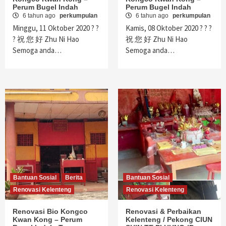
Perum Bugel Indah
Perum Bugel Indah
6 tahun ago
perkumpulan
6 tahun ago
perkumpulan
Minggu, 11 Oktober 2020 ? ?
Kamis, 08 Oktober 2020 ? ? ?
? 祝 您 好 Zhu Ni Hao
祝 您 好 Zhu Ni Hao
Semoga anda…
Semoga anda…
Bantuan Sosial
Berita
Bantuan Sosial
Renovasi Kelenteng
Renovasi Kelenteng
Renovasi Bio Kongco
Renovasi & Perbaikan
Kwan Kong – Perum
Kelenteng / Pekong CIUN