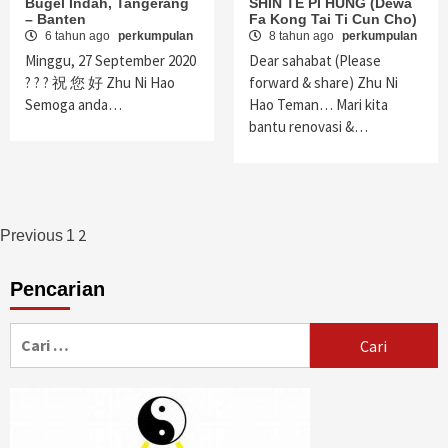
Bugel Indah, Tangerang
SHIN TE PI HUNG (Dewa
– Banten
Fa Kong Tai Ti Cun Cho)
6 tahun ago
perkumpulan
8 tahun ago
perkumpulan
Minggu, 27 September 2020
Dear sahabat (Please
? ? ? 祝 您 好 Zhu Ni Hao
forward & share) Zhu Ni
Semoga anda…
Hao Teman… Mari kita
bantu renovasi &…
Navigasi
2
Previous
1
pos
Pencarian
Cari
untuk: