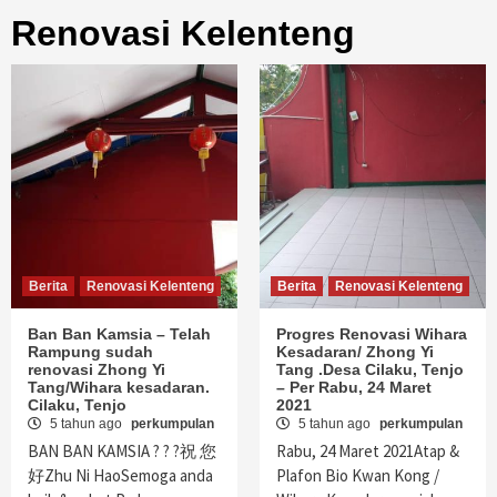
Renovasi Kelenteng
Berita
Renovasi Kelenteng
Berita
Renovasi Kelenteng
Ban Ban Kamsia – Telah
Progres Renovasi Wihara
Rampung sudah
Kesadaran/ Zhong Yi
renovasi Zhong Yi
Tang .Desa Cilaku, Tenjo
Tang/Wihara kesadaran.
– Per Rabu, 24 Maret
Cilaku, Tenjo
2021
5 tahun ago
perkumpulan
5 tahun ago
perkumpulan
BAN BAN KAMSIA ? ? ?祝 您
Rabu, 24 Maret 2021Atap &
好Zhu Ni HaoSemoga anda
Plafon Bio Kwan Kong /