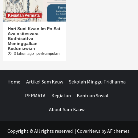
Kegiatan Permata
Hari Suci Kwan Im Po Sat
Avalokitesvara
Bodhisattva
Meninggalkan
Keduniawian
3 tahun ago
perkumpulan
Home
Artikel Sam Kauw
Sekolah Minggu Tridharma
PERMATA
Kegiatan
Bantuan Sosial
About Sam Kauw
Copyright © All rights reserved.
|
CoverNews
by AF themes.