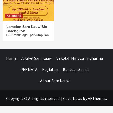
Kelenteng
Lampion Sam Kauw Bio
Barengkok
3 tahun ago
perkumpulan
Home
Artikel Sam Kauw
Sekolah Minggu Tridharma
PERMATA
Kegiatan
Bantuan Sosial
About Sam Kauw
Copyright © All rights reserved.
|
CoverNews
by AF themes.