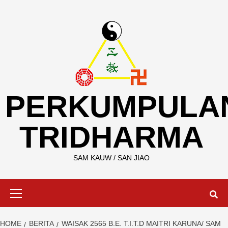
Skip
to
content
PERKUMPULA
TRIDHARMA
SAM KAUW / SAN JIAO
Primary
Menu
HOME
BERITA
WAISAK 2565 B.E. T.I.T.D MAITRI KARUNA/ SAM