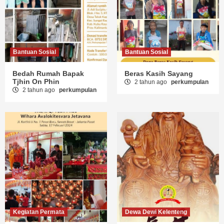
Bantuan Sosial
Bantuan Sosial
Bedah Rumah Bapak
Beras Kasih Sayang
Tjhin On Phin
2 tahun ago
perkumpulan
2 tahun ago
perkumpulan
Kegiatan Permata
Dewa Dewi Kelenteng