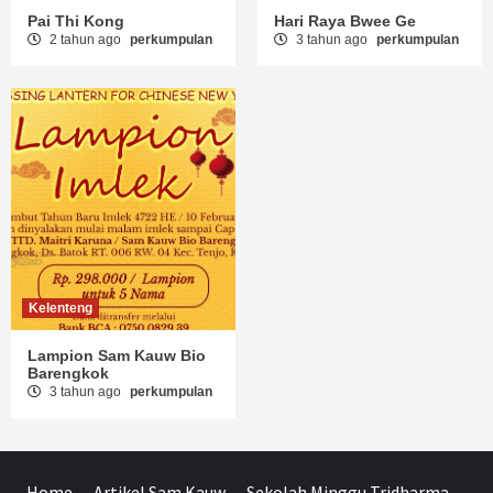
Pai Thi Kong
Hari Raya Bwee Ge
2 tahun ago
perkumpulan
3 tahun ago
perkumpulan
Kelenteng
Lampion Sam Kauw Bio
Barengkok
3 tahun ago
perkumpulan
Home
Artikel Sam Kauw
Sekolah Minggu Tridharma