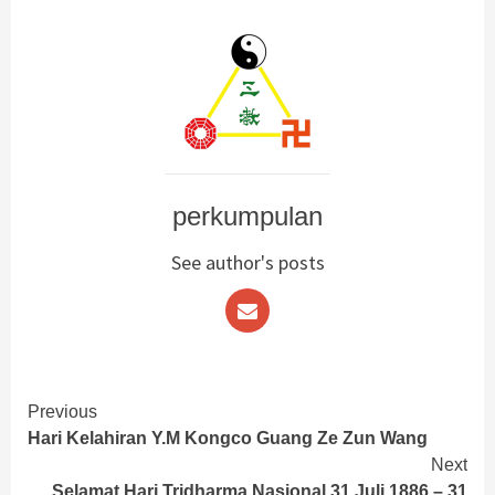
perkumpulan
See author's posts
Continue
Previous
Hari Kelahiran Y.M Kongco Guang Ze Zun Wang
Reading
Next
Selamat Hari Tridharma Nasional 31 Juli 1886 – 31