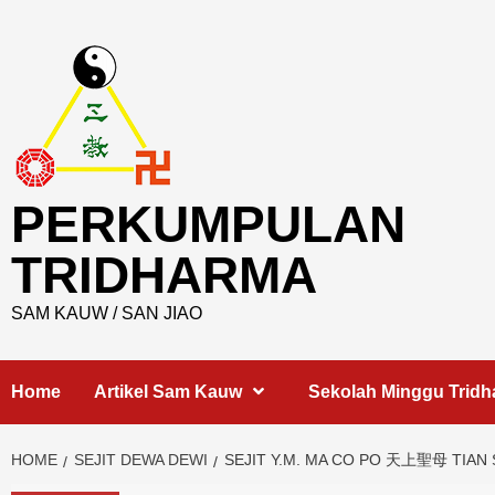
Skip
to
content
PERKUMPULAN
TRIDHARMA
SAM KAUW / SAN JIAO
Home
Artikel Sam Kauw
Sekolah Minggu Trid
HOME
SEJIT DEWA DEWI
SEJIT Y.M. MA CO PO 天上聖母 TIAN