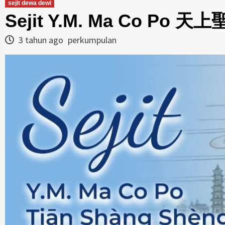
sejit dewa dewi
Sejit Y.M. Ma Co Po 天上
3 tahun ago
perkumpulan