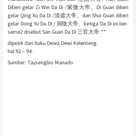
Diberi gelar Zi Wei Da Di /紫微大帝。Di Guan diberi
gelar Qing Xu Da Di /清虛大帝。dan Shui Guan diberi
gelar Dong Yu Da Di / 洞陰大帝。ketiga Da Di ini ber-
sama2 disebut San Guan Da Di 三官大帝 .**
dipetik dari buku Dewa Dewi Kelenteng.
hal 92 – 94 .
Sumber: Taysengbio Manado