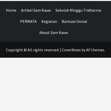
Home
Artikel Sam Kauw
Sekolah Minggu Tridharma
PERMATA
Kegiatan
Bantuan Sosial
About Sam Kauw
Copyright © All rights reserved.
|
CoverNews
by AF themes.