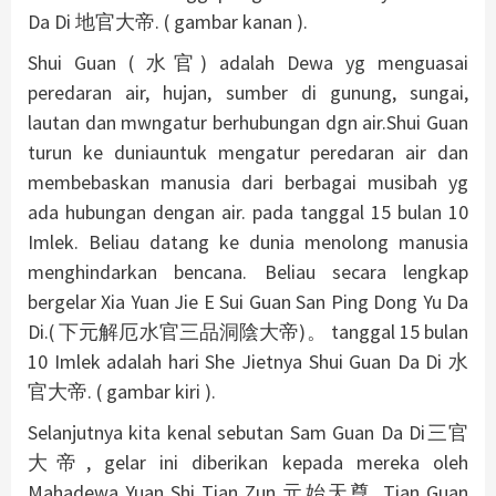
Da Di 地官大帝. ( gambar kanan ).
Shui Guan ( 水官) adalah Dewa yg menguasai
peredaran air, hujan, sumber di gunung, sungai,
lautan dan mwngatur berhubungan dgn air.Shui Guan
turun ke duniauntuk mengatur peredaran air dan
membebaskan manusia dari berbagai musibah yg
ada hubungan dengan air. pada tanggal 15 bulan 10
Imlek. Beliau datang ke dunia menolong manusia
menghindarkan bencana. Beliau secara lengkap
bergelar Xia Yuan Jie E Sui Guan San Ping Dong Yu Da
Di.( 下元解厄水官三品洞陰大帝)。 tanggal 15 bulan
10 Imlek adalah hari She Jietnya Shui Guan Da Di 水
官大帝. ( gambar kiri ).
Selanjutnya kita kenal sebutan Sam Guan Da Di三官
大帝, gelar ini diberikan kepada mereka oleh
Mahadewa Yuan Shi Tian Zun 元始天尊. Tian Guan