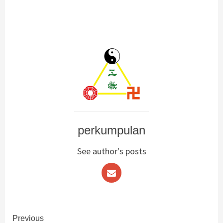
perkumpulan
See author's posts
Continue
Previous