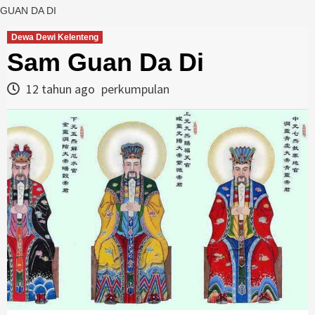
GUAN DA DI
Dewa Dewi Kelenteng
Sam Guan Da Di
12 tahun ago
perkumpulan