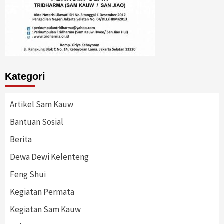
Kategori
Artikel Sam Kauw
Bantuan Sosial
Berita
Dewa Dewi Kelenteng
Feng Shui
Kegiatan Permata
Kegiatan Sam Kauw