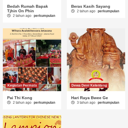
Bedah Rumah Bapak
Beras Kasih Sayang
Tjhin On Phin
2 tahun ago
perkumpulan
2 tahun ago
perkumpulan
Kegiatan Permata
Dewa Dewi Kelenteng
Pai Thi Kong
Hari Raya Bwee Ge
2 tahun ago
perkumpulan
3 tahun ago
perkumpulan