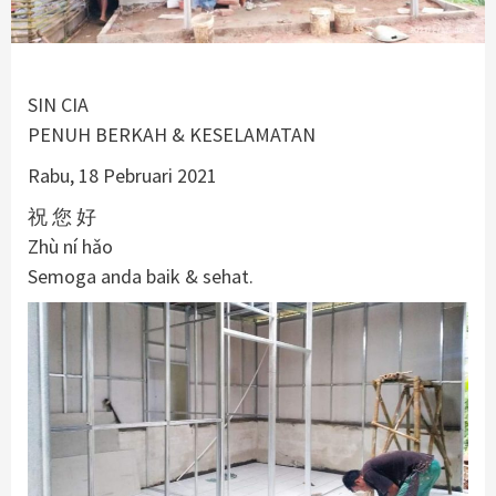
SIN CIA
PENUH BERKAH & KESELAMATAN
Rabu, 18 Pebruari 2021
祝 您 好
Zhù ní hǎo
Semoga anda baik & sehat.