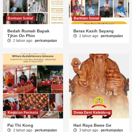
Bantuan Sosial
Bantuan Sosial
Bedah Rumah Bapak
Beras Kasih Sayang
Tjhin On Phin
2 tahun ago
perkumpulan
2 tahun ago
perkumpulan
Kegiatan Permata
Dewa Dewi Kelenteng
Pai Thi Kong
Hari Raya Bwee Ge
2 tahun ago
perkumpulan
3 tahun ago
perkumpulan