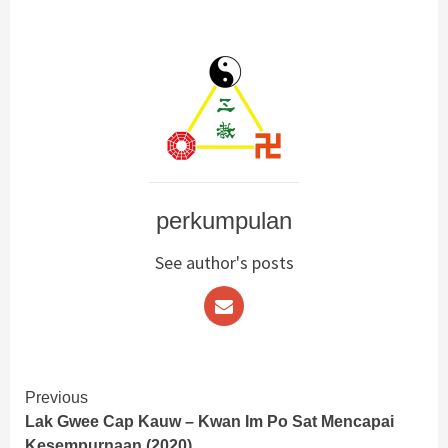
perkumpulan
See author's posts
Continue
Previous
Lak Gwee Cap Kauw – Kwan Im Po Sat Mencapai
Reading
Kesempurnaan (2020)