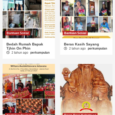
Bantuan Sosial
Bantuan Sosial
Bedah Rumah Bapak
Beras Kasih Sayang
Tjhin On Phin
2 tahun ago
perkumpulan
2 tahun ago
perkumpulan