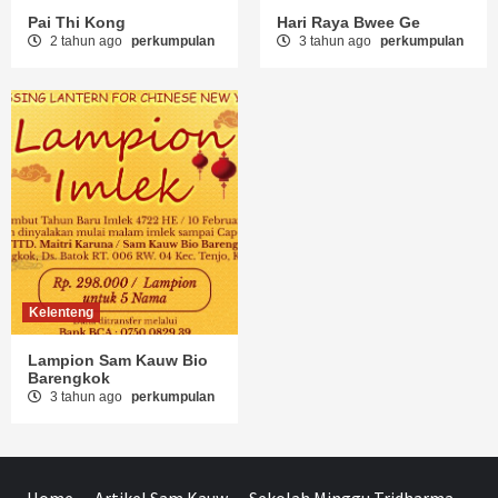
Pai Thi Kong
Hari Raya Bwee Ge
2 tahun ago
perkumpulan
3 tahun ago
perkumpulan
Kelenteng
Lampion Sam Kauw Bio
Barengkok
3 tahun ago
perkumpulan
Home
Artikel Sam Kauw
Sekolah Minggu Tridharma