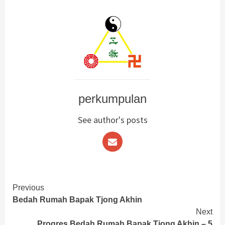
perkumpulan
See author's posts
Continue
Previous
Bedah Rumah Bapak Tjong Akhin
Reading
Next
Progres Bedah Rumah Bapak Tjong Akhin – 5