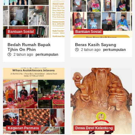
Bantuan Sosial
Bantuan Sosial
Bedah Rumah Bapak
Beras Kasih Sayang
Tjhin On Phin
2 tahun ago
perkumpulan
2 tahun ago
perkumpulan
Kegiatan Permata
Dewa Dewi Kelenteng