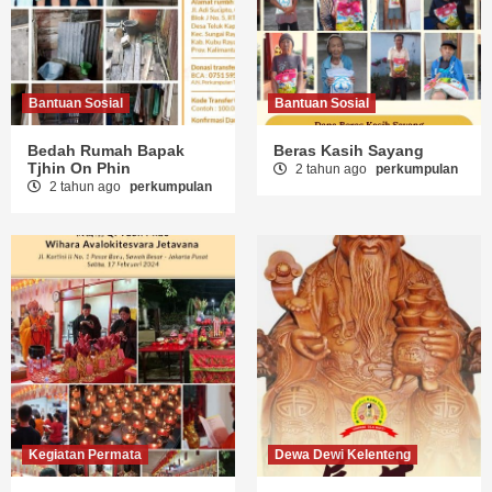
Bantuan Sosial
Bantuan Sosial
Bedah Rumah Bapak
Beras Kasih Sayang
Tjhin On Phin
2 tahun ago
perkumpulan
2 tahun ago
perkumpulan
Kegiatan Permata
Dewa Dewi Kelenteng