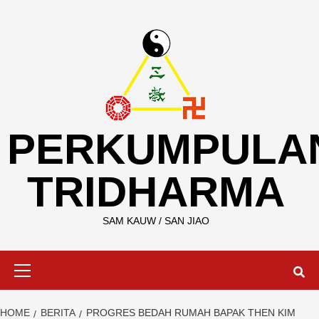
Skip
to
content
PERKUMPULA
TRIDHARMA
SAM KAUW / SAN JIAO
Primary
Menu
HOME
BERITA
PROGRES BEDAH RUMAH BAPAK THEN KIM