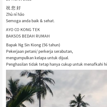
祝 您 好
Zhù ní hǎo
Semoga anda baik & sehat.
AYO CO KONG TEK
BAKSOS BEDAH RUMAH
Bapak Ng Sin Kiong (56 tahun)
Pekerjaan petani/ perkerja serabutan,
mengumpulkan kelapa untuk dijual.
Penghasilan tidak tetap hanya cukup untuk menafkahi h