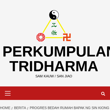
Skip
to
content
PERKUMPULA
TRIDHARMA
SAM KAUW / SAN JIAO
Primary
Menu
HOME
BERITA
PROGRES BEDAH RUMAH BAPAK NG SIN KIONG