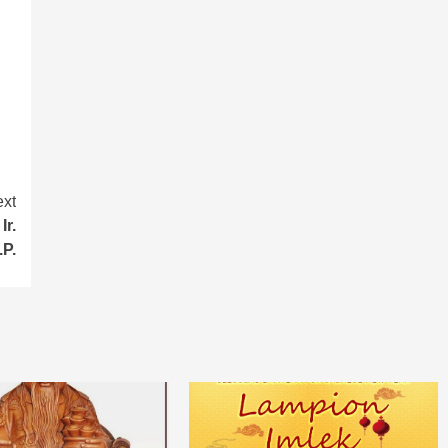
xt
r.
.P.