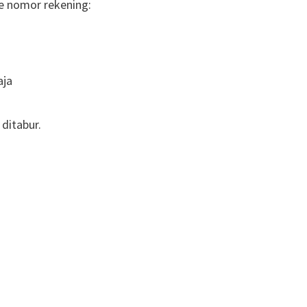
 ke nomor rekening:
aja
ditabur.