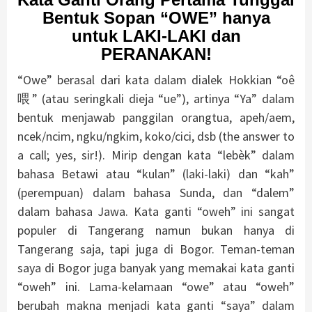
Bentuk Sopan “OWE” hanya
untuk LAKI-LAKI dan
PERANAKAN!
“Owe” berasal dari kata dalam dialek Hokkian “oê
喂” (atau seringkali dieja “ue”), artinya “Ya” dalam
bentuk menjawab panggilan orangtua, apeh/aem,
ncek/ncim, ngku/ngkim, koko/cici, dsb (the answer to
a call; yes, sir!). Mirip dengan kata “lebèk” dalam
bahasa Betawi atau “kulan” (laki-laki) dan “kah”
(perempuan) dalam bahasa Sunda, dan “dalem”
dalam bahasa Jawa. Kata ganti “oweh” ini sangat
populer di Tangerang namun bukan hanya di
Tangerang saja, tapi juga di Bogor. Teman-teman
saya di Bogor juga banyak yang memakai kata ganti
“oweh” ini. Lama-kelamaan “owe” atau “oweh”
berubah makna menjadi kata ganti “saya” dalam