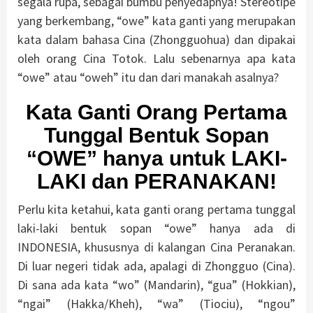
segala rupa, sebagai bumbu penyedapnya! Stereotipe
yang berkembang, “owe” kata ganti yang merupakan
kata dalam bahasa Cina (Zhongguohua) dan dipakai
oleh orang Cina Totok. Lalu sebenarnya apa kata
“owe” atau “oweh” itu dan dari manakah asalnya?
Kata Ganti Orang Pertama
Tunggal Bentuk Sopan
“OWE” hanya untuk LAKI-
LAKI dan PERANAKAN!
Perlu kita ketahui, kata ganti orang pertama tunggal
laki-laki bentuk sopan “owe” hanya ada di
INDONESIA, khususnya di kalangan Cina Peranakan.
Di luar negeri tidak ada, apalagi di Zhongguo (Cina).
Di sana ada kata “wo” (Mandarin), “gua” (Hokkian),
“ngai” (Hakka/Kheh), “wa” (Tiociu), “ngou”