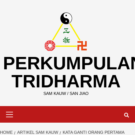
Skip
to
content
PERKUMPULA
TRIDHARMA
SAM KAUW / SAN JIAO
Primary
Menu
HOME
ARTIKEL SAM KAUW
KATA GANTI ORANG PERTAMA