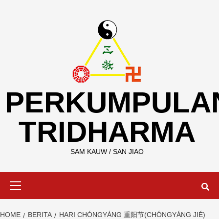
Skip
to
content
PERKUMPULA
TRIDHARMA
SAM KAUW / SAN JIAO
Primary
Menu
HOME
BERITA
HARI CHÓNGYÁNG 重阳节(CHÓNGYÁNG JIÉ)