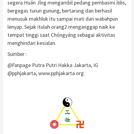
segera Huán Jǐng mengambil pedang pembasmi iblis,
bergegas turun gunung, bertarung dan berhasil
menusuk makhluk itu sampai mati dan wabahpun
lenyap. Sejak itulah orang2 menganggap naik ke
tempat tinggi saat Chóngyáng sebagai aktivitas
menghindari kesialan.
Sumber :
@Fanpage Putra Putri Hakka Jakarta, IG
@pphjakarta, www.pphjakarta.org