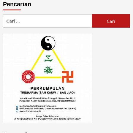
Pencarian
Cari
untuk: