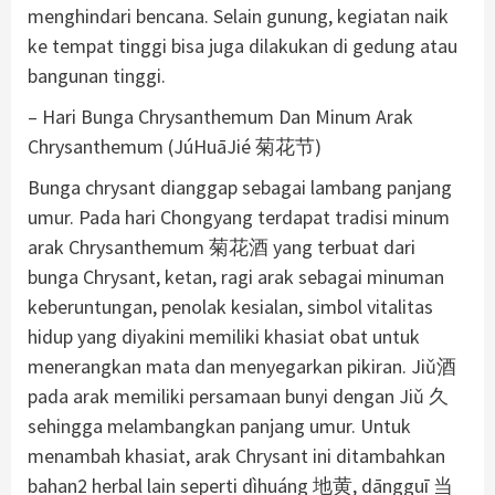
menghindari bencana. Selain gunung, kegiatan naik
ke tempat tinggi bisa juga dilakukan di gedung atau
bangunan tinggi.
– Hari Bunga Chrysanthemum Dan Minum Arak
Chrysanthemum (JúHuāJié 菊花节)
Bunga chrysant dianggap sebagai lambang panjang
umur. Pada hari Chongyang terdapat tradisi minum
arak Chrysanthemum 菊花酒 yang terbuat dari
bunga Chrysant, ketan, ragi arak sebagai minuman
keberuntungan, penolak kesialan, simbol vitalitas
hidup yang diyakini memiliki khasiat obat untuk
menerangkan mata dan menyegarkan pikiran. Jiǔ酒
pada arak memiliki persamaan bunyi dengan Jiǔ 久
sehingga melambangkan panjang umur. Untuk
menambah khasiat, arak Chrysant ini ditambahkan
bahan2 herbal lain seperti dìhuáng 地黄, dāngguī 当