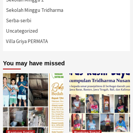
Sekolah Minggu Tridharma
Serba-serbi
Uncategorized
Villa Griya PERMATA
You may have missed
Bantuan Sosial
Bantuan Sosial