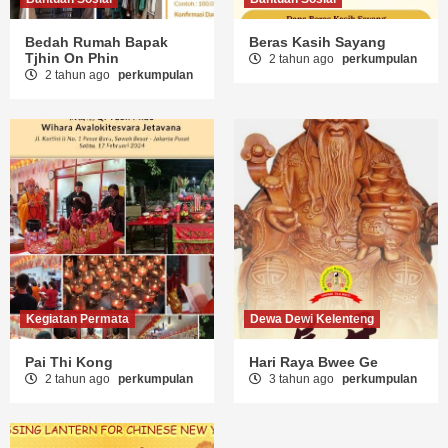
Bedah Rumah Bapak
Beras Kasih Sayang
Tjhin On Phin
2 tahun ago
perkumpulan
2 tahun ago
perkumpulan
Kegiatan Permata
Dewa Dewi Kelenteng
Pai Thi Kong
Hari Raya Bwee Ge
2 tahun ago
perkumpulan
3 tahun ago
perkumpulan