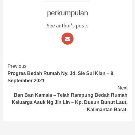
perkumpulan
See author's posts
Continue
Previous
Progres Bedah Rumah Ny. Jd. Sie Sui Kian – 9
Reading
September 2021
Next
Ban Ban Kamsia – Telah Rampung Bedah Rumah
Keluarga Asuk Ng Jin Lin – Kp. Dusun Bunut Laut,
Kalimantan Barat.