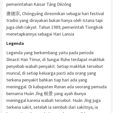
pemerintahan Kaisar Táng Dézōng
唐德宗, Chóngyáng diresmikan sebagai hari festival
tradisi yang dirayakan bukan hanya oleh Istana tapi
juga oleh rakyat. Tahun 1989, pemerintah Tiongkok
menetapkannya sebagai Hari Lansia
Legenda
Legenda yang berkembang yaitu pada periode
Dinasti Han Timur, di Sungai Ruhe terdapat makhluk
penyebab wabah penyakit. Setiap makhluk tersebut
muncul, di setiap keluarga pasti ada orang yang
terkena penyakit bahkan tiap hari ada yang
meninggal. Di kabupaten Runan ada seorang pemuda
bernama Huán Jǐng 桓景 yang ayah ibunya
meninggal karena wabah tersebut. Huán Jǐng juga
terkena sakit, setelah ia sembuh dari sakitnya, ia