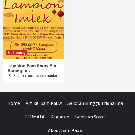
Kelenteng
Lampion Sam Kauw Bio
Barengkok
3 tahun ago
perkumpulan
Home
Artikel Sam Kauw
Sekolah Minggu Tridharma
PERMATA
Kegiatan
Bantuan Sosial
About Sam Kauw