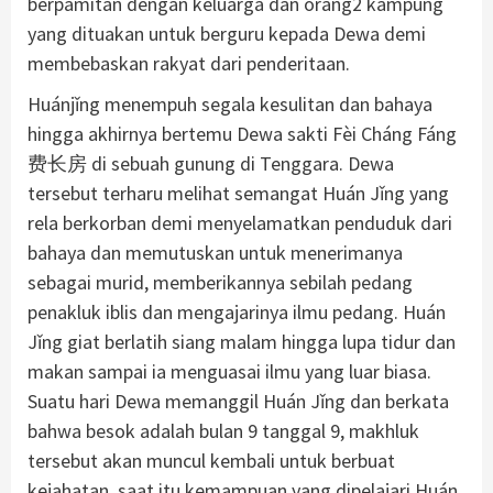
berpamitan dengan keluarga dan orang2 kampung
yang dituakan untuk berguru kepada Dewa demi
membebaskan rakyat dari penderitaan.
Huánjǐng menempuh segala kesulitan dan bahaya
hingga akhirnya bertemu Dewa sakti Fèi Cháng Fáng
费长房 di sebuah gunung di Tenggara. Dewa
tersebut terharu melihat semangat Huán Jǐng yang
rela berkorban demi menyelamatkan penduduk dari
bahaya dan memutuskan untuk menerimanya
sebagai murid, memberikannya sebilah pedang
penakluk iblis dan mengajarinya ilmu pedang. Huán
Jǐng giat berlatih siang malam hingga lupa tidur dan
makan sampai ia menguasai ilmu yang luar biasa.
Suatu hari Dewa memanggil Huán Jǐng dan berkata
bahwa besok adalah bulan 9 tanggal 9, makhluk
tersebut akan muncul kembali untuk berbuat
kejahatan, saat itu kemampuan yang dipelajari Huán