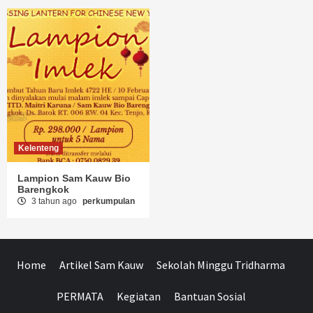
Kelenteng
Lampion Sam Kauw Bio
Barengkok
3 tahun ago
perkumpulan
Home
Artikel Sam Kauw
Sekolah Minggu Tridharma
PERMATA
Kegiatan
Bantuan Sosial