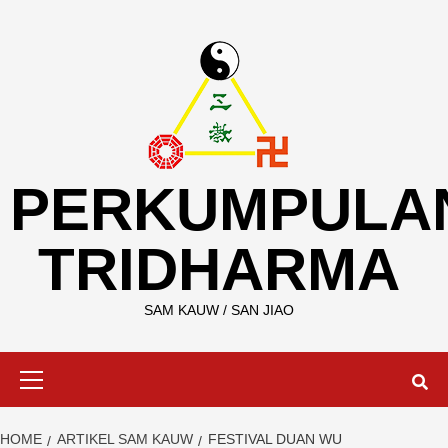
Skip
to
content
PERKUMPULA
TRIDHARMA
SAM KAUW / SAN JIAO
Primary
Menu
HOME
ARTIKEL SAM KAUW
FESTIVAL DUAN WU