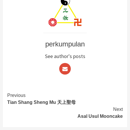
perkumpulan
See author's posts
Continue
Previous
Tian Shang Sheng Mu 天上聖母
Reading
Next
Asal Usul Mooncake