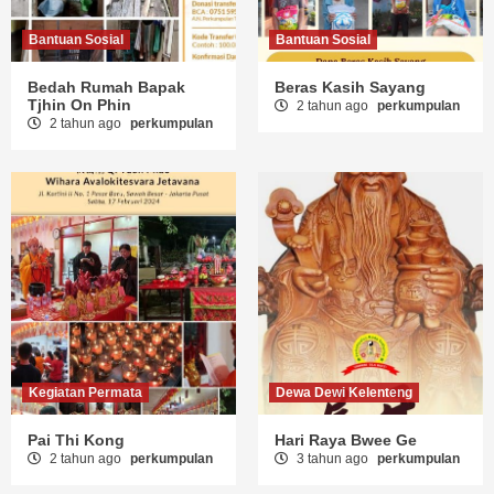
Bantuan Sosial
Bantuan Sosial
Bedah Rumah Bapak
Beras Kasih Sayang
Tjhin On Phin
2 tahun ago
perkumpulan
2 tahun ago
perkumpulan
Kegiatan Permata
Dewa Dewi Kelenteng
Pai Thi Kong
Hari Raya Bwee Ge
2 tahun ago
perkumpulan
3 tahun ago
perkumpulan