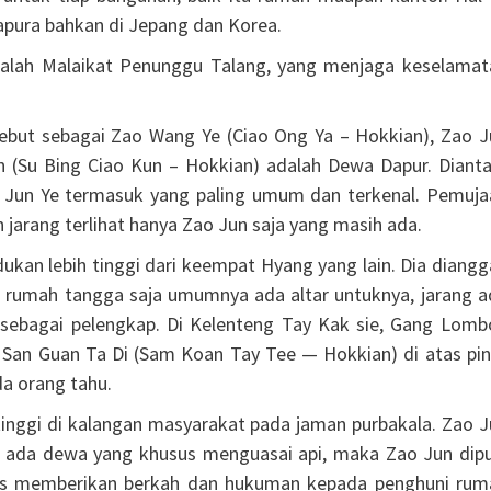
apura bahkan di Jepang dan Korea.
dalah Malaikat Penunggu Talang, yang menjaga keselamat
isebut sebagai Zao Wang Ye (Ciao Ong Ya – Hokkian), Zao J
n (Su Bing Ciao Kun – Hokkian) adalah Dewa Dapur. Dianta
 Jun Ye termasuk yang paling umum dan terkenal. Pemuja
 jarang terlihat hanya Zao Jun saja yang masih ada.
ukan lebih tinggi dari keempat Hyang yang lain. Dia diang
 rumah tangga saja umumnya ada altar untuknya, jarang a
sebagai pelengkap. Di Kelenteng Tay Kak sie, Gang Lomb
an Guan Ta Di (Sam Koan Tay Tee — Hokkian) di atas pin
da orang tahu.
nggi di kalangan masyarakat pada jaman purbakala. Zao J
an ada dewa yang khusus menguasai api, maka Zao Jun dipu
as memberikan berkah dan hukuman kepada penghuni rum