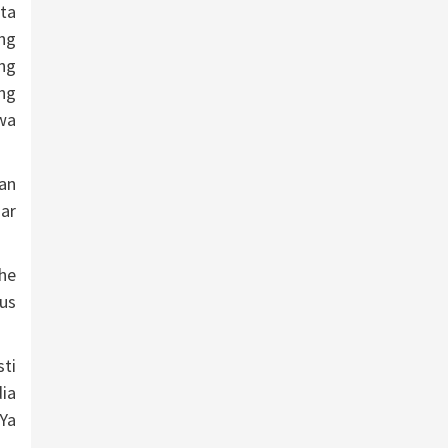
ta
ong
ang
ng
wa
an
ar
The
us
ti
ia
Ya