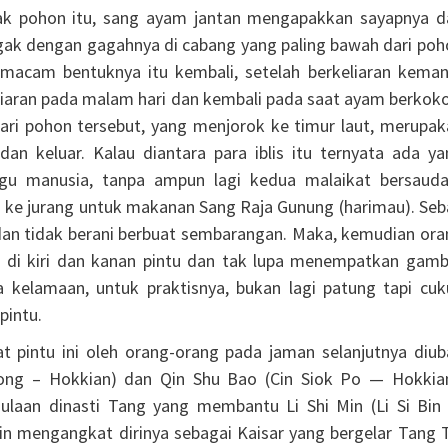
cak pohon itu, sang ayam jantan mengapakkan sayapnya d
tegak dengan gagahnya di cabang yang paling bawah dari po
i macam bentuknya itu kembali, setelah berkeliaran keman
liaran pada malam hari dan kembali pada saat ayam berkoko
ari pohon tersebut, yang menjorok ke timur laut, merupak
dan keluar. Kalau diantara para iblis itu ternyata ada ya
ggu manusia, tanpa ampun lagi kedua malaikat bersauda
n ke jurang untuk makanan Sang Raja Gunung (harimau). Seb
kut dan tidak berani berbuat sembarangan. Maka, kemudian or
 di kiri dan kanan pintu dan tak lupa menempatkan gamb
a kelamaan, untuk praktisnya, bukan lagi patung tapi cuk
pintu.
t pintu ini oleh orang-orang pada jaman selanjutnya diub
iong – Hokkian) dan Qin Shu Bao (Cin Siok Po — Hokkian
laan dinasti Tang yang membantu Li Shi Min (Li Si Bin
in mengangkat dirinya sebagai Kaisar yang bergelar Tang T