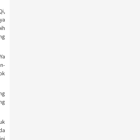
i,
ya
bih
ng
Ya
n-
ok
ng
ang
uk
da
ni