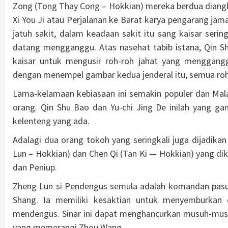
Zong (Tong Thay Cong – Hokkian) mereka berdua diangk
Xi You Ji atau Perjalanan ke Barat karya pengarang jam
jatuh sakit, dalam keadaan sakit itu sang kaisar serin
datang mengganggu. Atas nasehat tabib istana, Qin S
kaisar untuk mengusir roh-roh jahat yang mengganggu
dengan menempel gambar kedua jenderal itu, semua roh 
Lama-kelamaan kebiasaan ini semakin populer dan Malai
orang. Qin Shu Bao dan Yu-chi Jing De inilah yang ga
kelenteng yang ada.
Adalagi dua orang tokoh yang seringkali juga dijadikan
Lun – Hokkian) dan Chen Qi (Tan Ki — Hokkian) yang d
dan Peniup.
Zheng Lun si Pendengus semula adalah komandan pasuk
Shang. Ia memiliki kesaktian untuk menyemburkan d
mendengus. Sinar ini dapat menghancurkan musuh-musu
yang memerangi Zhou Wang.