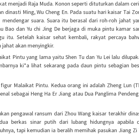
at menjadi Raja Muda. Konon seperti dituturkan dalam ceri
an dinasti Ming, Wu Cheng En. Pada suatu hari kaisar Tai Z
g mendengar suara. Suara itu berasal dari roh-roh jahat y
hu Bao dan Yu chi Jing De berjaga di muka pintu kamar sa
 itu. Setelah kaisar sehat kembali, rakyat percaya bah
jahat akan menyingkir.
kat Pintu yang lama yaitu Shen Tu dan Yu Lei lalu dilupak
mbarnya ki*a lihat sekarang pada daun pintu sebagian bes
 figur Malaikat Pintu. Kedua orang ini adalah Zheng Lun (
ikenal sebagai Heng Ha Er Jiang atau Dua Panglima Pendeng
an pengawal ransum dari Zhou Wang kaisar terakhir dinas
ua berkas sinar putih dari lubang hidungnya apabila d
hnya, tapi kemudian ia beralih memihak pasukan Jiang Zi 