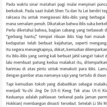
Pada waktu sinar matahari pagi mulai menyinari pun
berkokok. Pada saat itulah Shen Tu dan Yu Lei berdiri 
raksasa itu untuk mengawasi iblis-iblis yang berbaga
mana semalam penuh. Dikatakan bahwa iblis suka berke
Perlu diketahui bahwa, bagian cabang yang terbawah d
“gerbang hantu,” tempat ribuan iblis tiap hari masuk 
kedapatan telah berbuat kejahatan, seperti mengan
itu segera menangkapnya, diikat, kemudian dilemparka
itu iblis-iblis yang sering kali berbuat jahil sangat ta
lalu membuat patung kedua malaikat itu, ditempatkan
harimau di atas pintu untuk menakuti para iblis. Lam
dengan gambar atau namanya saja yang tertulis di daun 
Tapi kemudian tokoh yang diabadikan sebagai malaika
menjadi Yu-chi Jing De (Ut-ti Keng Tek atau Ut-ti K
Keduanya adalah pahlawan terkenal pada jaman permu
Hokkian) membangun dinasti tersebut. Setelah Li Shi M