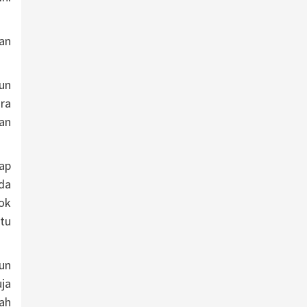
an
un
ra
an
gap
da
ok
tu
un
ja
ah