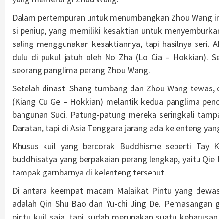
Dalam pertempuran untuk menumbangkan Zhou Wang inil
si peniup, yang memiliki kesaktian untuk menyemburka
saling menggunakan kesaktiannya, tapi hasilnya seri. 
dulu di pukul jatuh oleh No Zha (Lo Cia – Hokkian).
seorang panglima perang Zhou Wang.
Setelah dinasti Shang tumbang dan Zhou Wang tewas, di
(Kiang Cu Ge – Hokkian) melantik kedua panglima pen
bangunan Suci. Patung-patung mereka seringkali tamp
Daratan, tapi di Asia Tenggara jarang ada kelenteng y
Khusus kuil yang bercorak Buddhisme seperti Tay 
buddhisatya yang berpakaian perang lengkap, yaitu Qie 
tampak garnbarnya di kelenteng tersebut.
Di antara keempat macam Malaikat Pintu yang dewasa
adalah Qin Shu Bao dan Yu-chi Jing De. Pemasangan g
pintu kuil saja, tapi sudah merupakan suatu keharusan