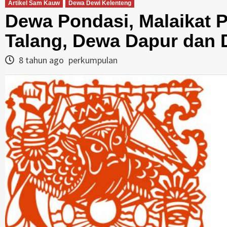
Artikel Sam Kauw
Dewa Dewi Kelenteng
Dewa Pondasi, Malaikat 
Talang, Dewa Dapur dan
8 tahun ago
perkumpulan