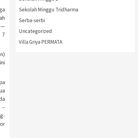
ga
Sekolah Minggu Tridharma
ah
Serba-serbi
 —
Uncategorized
 7
Villa Griya PERMATA
n)
ini
pa
ua
da
 –
g-
or