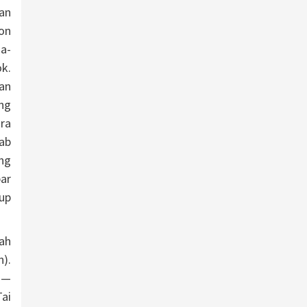
an
hon
a-
k.
an
ng
ra
ab
ang
ar
up
ah
).
 —
ai