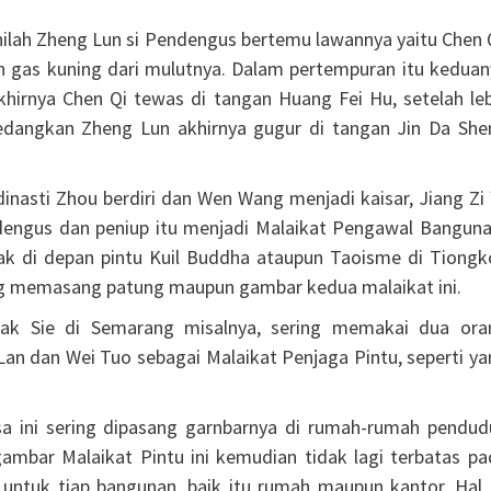
ah Zheng Lun si Pendengus bertemu lawannya yaitu Chen Q
n gas kuning dari mulutnya. Dalam pertempuran itu keduan
Akhirnya Chen Qi tewas di tangan Huang Fei Hu, setelah le
 Sedangkan Zheng Lun akhirnya gugur di tangan Jin Da She
nasti Zhou berdiri dan Wen Wang menjadi kaisar, Jiang Zi 
dengus dan peniup itu menjadi Malaikat Pengawal Banguna
ak di depan pintu Kuil Buddha ataupun Taoisme di Tiongk
ang memasang patung maupun gambar kedua malaikat ini.
Kak Sie di Semarang misalnya, sering memakai dua ora
Lan dan Wei Tuo sebagai Malaikat Penjaga Pintu, seperti y
 ini sering dipasang garnbarnya di rumah-rumah pendud
ambar Malaikat Pintu ini kemudian tidak lagi terbatas pa
 untuk tiap bangunan, baik itu rumah maupun kantor. Hal i