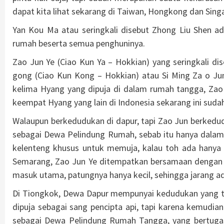
dapat kita lihat sekarang di Taiwan, Hongkong dan Sing
Yan Kou Ma atau seringkali disebut Zhong Liu Shen a
rumah beserta semua penghuninya.
Zao Jun Ye (Ciao Kun Ya – Hokkian) yang seringkali d
gong (Ciao Kun Kong – Hokkian) atau Si Ming Za o Ju
kelima Hyang yang dipuja di dalam rumah tangga, Zao
keempat Hyang yang lain di Indonesia sekarang ini sudah
Walaupun berkedudukan di dapur, tapi Zao Jun berkedud
sebagai Dewa Pelindung Rumah, sebab itu hanya dalam
kelenteng khusus untuk memuja, kalau toh ada hanya 
Semarang, Zao Jun Ye ditempatkan bersamaan dengan S
masuk utama, patungnya hanya kecil, sehingga jarang a
Di Tiongkok, Dewa Dapur mempunyai kedudukan yang ti
dipuja sebagai sang pencipta api, tapi karena kemudi
sebagai Dewa Pelindung Rumah Tangga, yang bertug