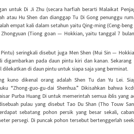
 untuk Di Ji Zhu (secara harfiah berarti Malaikat Penja
h atau Hu Shen dan dianggap Tu Di Gong penunggu rum
dalah empat kali dalam setahun yaitu Qing-ming (Ceng-beng
 Zhongyuan (Tiong goan — Hokkian, yaitu tanggal 7 bulan
Pintu) seringkali disebut juga Men Shen (Mui Sin — Hokkia
kali digambarkan pada daun pintu kiri dan kanan. Sekarang 
dilekatkan di daun pintu untuk siapa saja yang berminat.
ling kuno dikenal orang adalah Shen Tu dan Yu Lei. Sia
buku “Zhong-guo-gu-dai Shenhua.” Dikisahkan bahwa kcd
Kaisar Purba Huang Di untuk memerintah semua iblis yang a
 disebuah pulau yang disebut Tao Du Shan (Tho Touw San
terdapat sebatang pohon persik yang besar sekali, caban
eter persegi. Di puncak pohon tersebut bertenggerlah seek