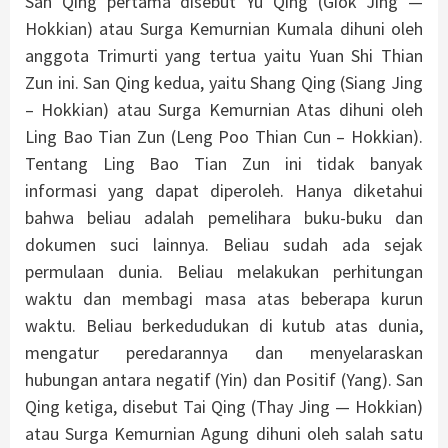
San Qing pertama disebut Yu Qing (Giok Jing —
Hokkian) atau Surga Kemurnian Kumala dihuni oleh
anggota Trimurti yang tertua yaitu Yuan Shi Thian
Zun ini. San Qing kedua, yaitu Shang Qing (Siang Jing
– Hokkian) atau Surga Kemurnian Atas dihuni oleh
Ling Bao Tian Zun (Leng Poo Thian Cun – Hokkian).
Tentang Ling Bao Tian Zun ini tidak banyak
informasi yang dapat diperoleh. Hanya diketahui
bahwa beliau adalah pemelihara buku-buku dan
dokumen suci lainnya. Beliau sudah ada sejak
permulaan dunia. Beliau melakukan perhitungan
waktu dan membagi masa atas beberapa kurun
waktu. Beliau berkedudukan di kutub atas dunia,
mengatur peredarannya dan menyelaraskan
hubungan antara negatif (Yin) dan Positif (Yang). San
Qing ketiga, disebut Tai Qing (Thay Jing — Hokkian)
atau Surga Kemurnian Agung dihuni oleh salah satu