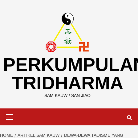
Skip
to
content
PERKUMPULA
TRIDHARMA
SAM KAUW / SAN JIAO
Primary
Menu
HOME
ARTIKEL SAM KAUW
DEWA-DEWA TAOISME YANG