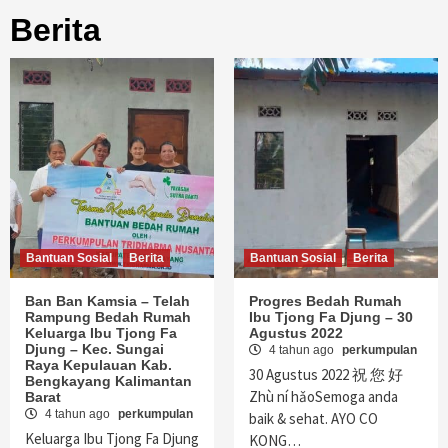
Berita
Bantuan Sosial
Berita
Bantuan Sosial
Berita
Ban Ban Kamsia – Telah
Progres Bedah Rumah
Rampung Bedah Rumah
Ibu Tjong Fa Djung – 30
Keluarga Ibu Tjong Fa
Agustus 2022
Djung – Kec. Sungai
4 tahun ago
perkumpulan
Raya Kepulauan Kab.
30 Agustus 2022 祝 您 好
Bengkayang Kalimantan
Zhù ní hǎoSemoga anda
Barat
4 tahun ago
perkumpulan
baik & sehat. AYO CO
Keluarga Ibu Tjong Fa Djung
KONG…