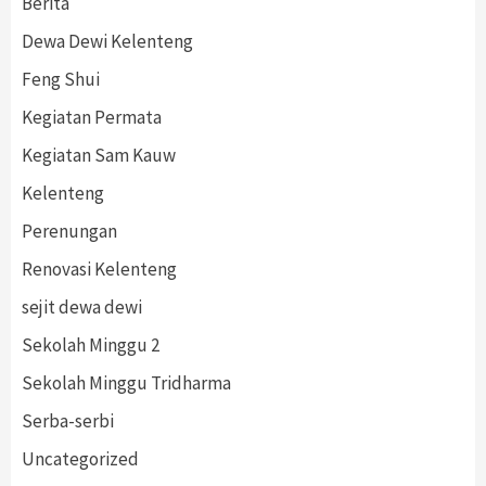
Berita
Dewa Dewi Kelenteng
Feng Shui
Kegiatan Permata
Kegiatan Sam Kauw
Kelenteng
Perenungan
Renovasi Kelenteng
sejit dewa dewi
Sekolah Minggu 2
Sekolah Minggu Tridharma
Serba-serbi
Uncategorized