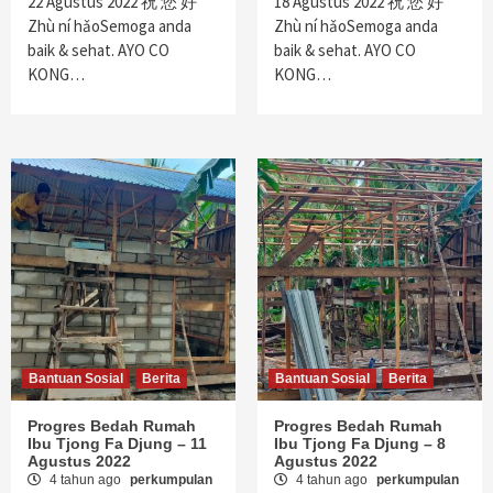
22 Agustus 2022 祝 您 好
18 Agustus 2022 祝 您 好
Zhù ní hǎoSemoga anda
Zhù ní hǎoSemoga anda
baik & sehat. AYO CO
baik & sehat. AYO CO
KONG…
KONG…
Bantuan Sosial
Berita
Bantuan Sosial
Berita
Progres Bedah Rumah
Progres Bedah Rumah
Ibu Tjong Fa Djung – 11
Ibu Tjong Fa Djung – 8
Agustus 2022
Agustus 2022
4 tahun ago
perkumpulan
4 tahun ago
perkumpulan