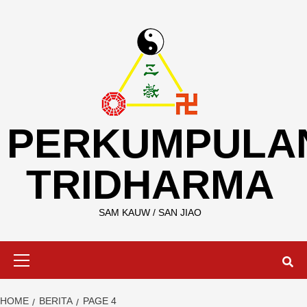
Skip
to
content
PERKUMPULA
TRIDHARMA
SAM KAUW / SAN JIAO
Primary
Menu
HOME
BERITA
PAGE 4