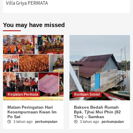
Villa Griya PERMATA
You may have missed
Kegiatan Permata
Bantuan Sosial
Malam Peringatan Hari
Baksos Bedah Rumah
Kesempurnaan Kwan Im
Bpk. Tjhai Mui Phin (82
Po Sat
Thn) – Sambas
3 tahun ago
perkumpulan
3 tahun ago
perkumpulan