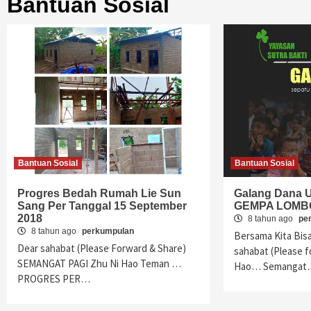
Bantuan Sosial
Bantuan Sosial
Bantuan Sosial
Progres Bedah Rumah Lie Sun
Galang Dana 
Sang Per Tanggal 15 September
GEMPA LOMB
2018
8 tahun ago
pe
8 tahun ago
perkumpulan
Bersama Kita Bi
Dear sahabat (Please Forward & Share)
sahabat (Please f
SEMANGAT PAGI Zhu Ni Hao Teman …
Hao… Semangat
PROGRES PER…