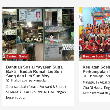
Bantuan Sosial
Bantuan Sosial
Bantuan Sosial Yayasan Sutra
Kegiatan Sosi
Bakti – Bedah Rumah Lie Sun
Perkumpulan 
Sang dan Lim Sun Moy
8 tahun ago
pe
8 tahun ago
perkumpulan
Minggu, 12 Agust
Dear sahabat (Please Forward & Share)
Zhu Ni Hao… Kegi
SEMANGAT PAGI ??? Zhu Ni Hao Jangan
Kemasyarakatan y
bosen utk…