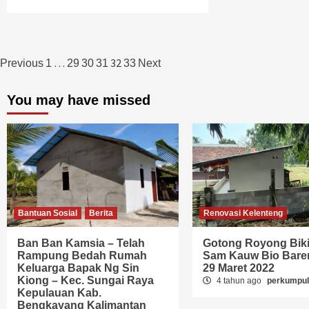
Navigasi
…
32
Previous
1
29
30
31
33
Next
pos
You may have missed
Bantuan Sosial
Berita
Renovasi Kelenteng
Ban Ban Kamsia – Telah
Gotong Royong Biki
Rampung Bedah Rumah
Sam Kauw Bio Bare
Keluarga Bapak Ng Sin
29 Maret 2022
Kiong – Kec. Sungai Raya
4 tahun ago
perkumpu
Kepulauan Kab.
Bengkayang Kalimantan