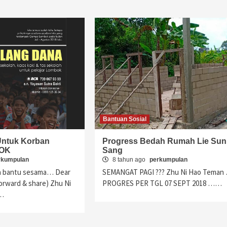
Bantuan Sosial
Untuk Korban
Progress Bedah Rumah Lie Sun
OK
Sang
rkumpulan
8 tahun ago
perkumpulan
sa bantu sesama… Dear
SEMANGAT PAGI ??? Zhu Ni Hao Teman
orward & share) Zhu Ni
PROGRES PER TGL 07 SEPT 2018 ……
…