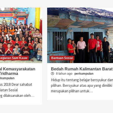
Kegiatan Sam Kauw
Bantuan Sosial
al Kemasyarakatan
Bedah Rumah Kalimantan Barat
Tridharma
8 tahun ago
perkumpulan
rkumpulan
Hidup itu tentang belajar bersyukur da
us 2018 Dear sahabat
pilihan. Bersyukur atas apa yang dimiliki
atan Sosial
merupakan pilihan untuk…
g dilaksanakan oleh…