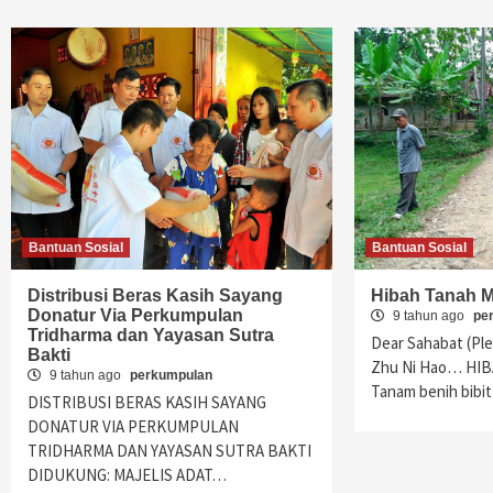
Bantuan Sosial
Bantuan Sosial
Distribusi Beras Kasih Sayang
Hibah Tanah 
Donatur Via Perkumpulan
9 tahun ago
pe
Tridharma dan Yayasan Sutra
Dear Sahabat (Pl
Bakti
Zhu Ni Hao… HI
9 tahun ago
perkumpulan
Tanam benih bibi
DISTRIBUSI BERAS KASIH SAYANG
DONATUR VIA PERKUMPULAN
TRIDHARMA DAN YAYASAN SUTRA BAKTI
DIDUKUNG: MAJELIS ADAT…