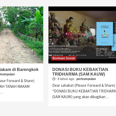
Bantuan Sosial
Makam di Barengkok
DONASI BUKU KEBAKTIAN
TRIDHARMA (SAM KAUW)
rkumpulan
9 tahun ago
perkumpulan
ease Forward & Share)
Dear sahabat (Please Forward & Share)
BAH TANAH MAKAM
*DONASI BUKU KEBAKTIAN TRIDHAR
t…
(SAM KAUW) yang akan dibagikan…