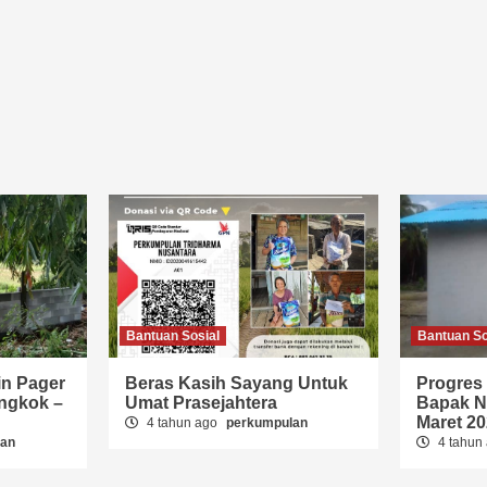
Bantuan Sosial
Bantuan So
n Pager
Beras Kasih Sayang Untuk
Progres
ngkok –
Umat Prasejahtera
Bapak N
Maret 2
4 tahun ago
perkumpulan
lan
4 tahun