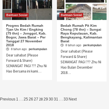
Bantuan Sosial
Bantuan Sosial
Progres Bedah Rumah
Bedah Rumah Pit Kim
Tjan Un Kim / Engking
Chong (78 thn) – Sungai
(75 thn) – Jonggol, Kab.
Raya Kepulauan, Kab.
Bogor, Jawa Barat – Per
Bengkayang, Kalimantan
Tanggal 27 November
Barat
2018
8 tahun ago
perkumpulan
8 tahun ago
perkumpulan
Dear sahabat (Please
Dear sahabat (Please
Forward & Share)
Forward & Share)
SEMANGAT PAGI ??? Zhu Ni
SEMANGAT PAGI ??? Zhu Ni
Hao Bulan Desember
Hao Bersama ini kami…
2018…
Navigasi
…
28
…
Previous
1
25
26
27
29
30
31
33
Next
pos