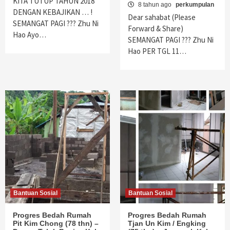
KITA TUTUP TAHUN 2018
8 tahun ago
perkumpulan
DENGAN KEBAJIKAN … !
Dear sahabat (Please
SEMANGAT PAGI ??? Zhu Ni
Forward & Share)
Hao Ayo…
SEMANGAT PAGI ??? Zhu Ni
Hao PER TGL 11…
Bantuan Sosial
Bantuan Sosial
Progres Bedah Rumah
Progres Bedah Rumah
Pit Kim Chong (78 thn) –
Tjan Un Kim / Engking