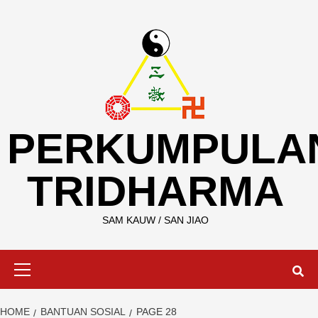
Skip
to
content
PERKUMPULA
TRIDHARMA
SAM KAUW / SAN JIAO
Primary
Menu
HOME
BANTUAN SOSIAL
PAGE 28