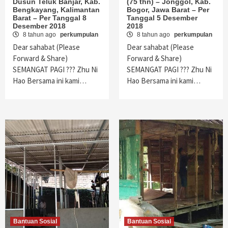
Dusun Teluk Banjar, Kab.
(75 thn) – Jonggol, Kab.
Bengkayang, Kalimantan
Bogor, Jawa Barat – Per
Barat – Per Tanggal 8
Tanggal 5 Desember
Desember 2018
2018
8 tahun ago
perkumpulan
8 tahun ago
perkumpulan
Dear sahabat (Please
Dear sahabat (Please
Forward & Share)
Forward & Share)
SEMANGAT PAGI ??? Zhu Ni
SEMANGAT PAGI ??? Zhu Ni
Hao Bersama ini kami…
Hao Bersama ini kami…
Bantuan Sosial
Bantuan Sosial