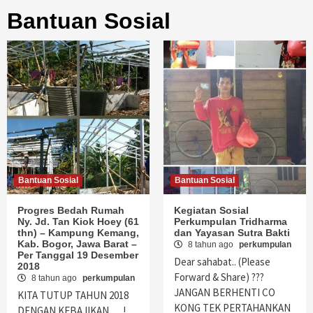
Bantuan Sosial
Bantuan Sosial
Bantuan Sosial
Progres Bedah Rumah
Kegiatan Sosial
Ny. Jd. Tan Kiok Hoey (61
Perkumpulan Tridharma
thn) – Kampung Kemang,
dan Yayasan Sutra Bakti
Kab. Bogor, Jawa Barat –
8 tahun ago
perkumpulan
Per Tanggal 19 Desember
Dear sahabat.. (Please
2018
Forward & Share) ???
8 tahun ago
perkumpulan
JANGAN BERHENTI CO
KITA TUTUP TAHUN 2018
KONG TEK PERTAHANKAN
DENGAN KEBAJIKAN … !