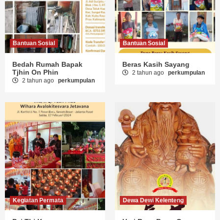
Bantuan Sosial
Bantuan Sosial
Bedah Rumah Bapak
Beras Kasih Sayang
Tjhin On Phin
2 tahun ago
perkumpulan
2 tahun ago
perkumpulan
Kegiatan Permata
Dewa Dewi Kelenteng