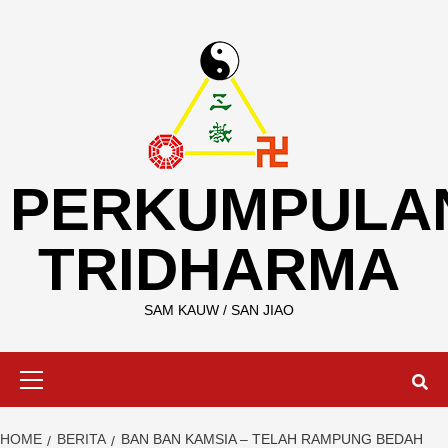
Skip
to
content
PERKUMPULA
TRIDHARMA
SAM KAUW / SAN JIAO
Primary
Menu
HOME
BERITA
BAN BAN KAMSIA – TELAH RAMPUNG BEDAH