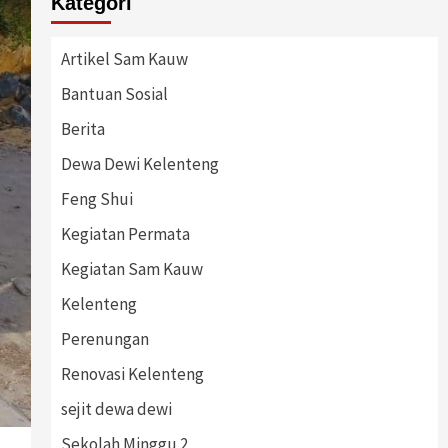
Kategori
Artikel Sam Kauw
Bantuan Sosial
Berita
Dewa Dewi Kelenteng
Feng Shui
Kegiatan Permata
Kegiatan Sam Kauw
Kelenteng
Perenungan
Renovasi Kelenteng
sejit dewa dewi
Sekolah Minggu 2