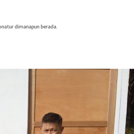
onatur dimanapun berada.