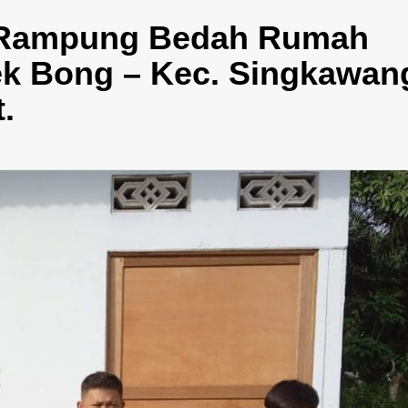
h Rampung Bedah Rumah
ek Bong – Kec. Singkawan
.