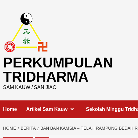
Skip
to
content
PERKUMPULAN
TRIDHARMA
SAM KAUW / SAN JIAO
Home
Artikel Sam Kauw
Sekolah Minggu Trid
HOME
BERITA
BAN BAN KAMSIA – TELAH RAMPUNG BEDAH R