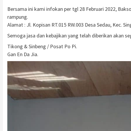
Bersama ini kami infokan per tgl 28 Februari 2022, Ba
rampung.
Alamat : Jl. Kopisan RT.015 RW.003 Desa Sedau, Kec. Si
Semoga jasa dan kebajikan yang telah diberikan akan 
Tikong & Sinbeng / Posat Po Pi.
Gan En Da Jia.