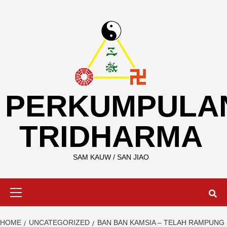
Skip
to
content
PERKUMPULA
TRIDHARMA
SAM KAUW / SAN JIAO
Primary
Menu
HOME
UNCATEGORIZED
BAN BAN KAMSIA – TELAH RAMPUNG