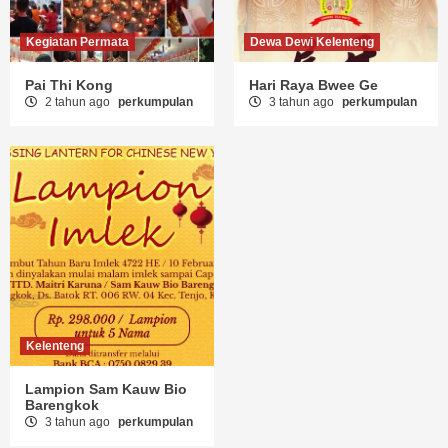
Kegiatan Permata
Dewa Dewi Kelenteng
Pai Thi Kong
Hari Raya Bwee Ge
2 tahun ago
perkumpulan
3 tahun ago
perkumpulan
Kelenteng
Lampion Sam Kauw Bio
Barengkok
3 tahun ago
perkumpulan