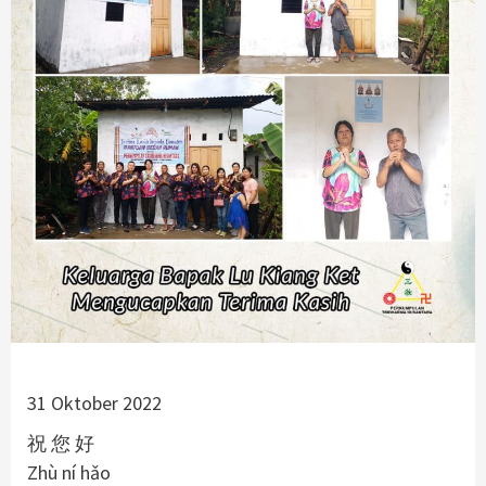
31 Oktober 2022
祝 您 好
Zhù ní hǎo