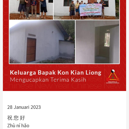
28 Januari 2023
祝 您 好
Zhù ní hǎo