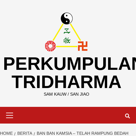
Skip
to
content
PERKUMPULA
TRIDHARMA
SAM KAUW / SAN JIAO
Primary
Menu
HOME
BERITA
BAN BAN KAMSIA – TELAH RAMPUNG BEDAH